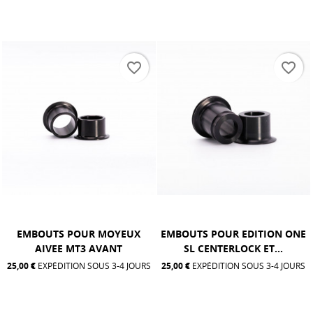
order
favorite_border
favorite_bord
X
EMBOUTS POUR EDITION ONE
EMBOUTS POUR EDITION O
SL CENTERLOCK ET...
SL ET CLASSIC® ARRIÈRE
URS
25,00 €
EXPÉDITION SOUS 3-4 JOURS
25,00 €
EXPÉDITION SOUS 3-4 JO