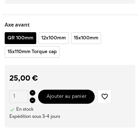
Axe avant
QR 100mm
12x100mm
15x100mm
15x110mm Torque cap
25,00 €
favorite_border
Ajouter au panier

En stock
Expédition sous 3-4 jours