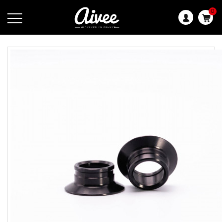
0
Langue
: