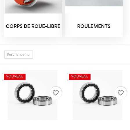
CORPS DE ROUE-LIBRE
ROULEMENTS
Pertinence

NOUVEAU
NOUVEAU
favorite_border
favorite_border