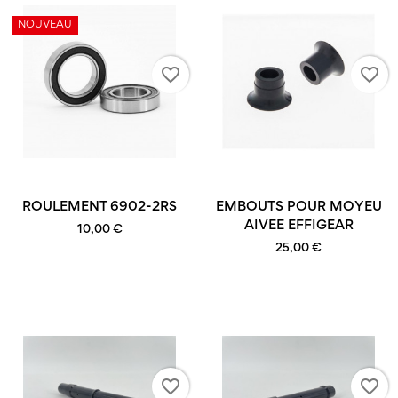
NOUVEAU
favorite_border
favorite_border
ROULEMENT 6902-2RS
EMBOUTS POUR MOYEU
AIVEE EFFIGEAR
10,00 €
25,00 €
favorite_border
favorite_border