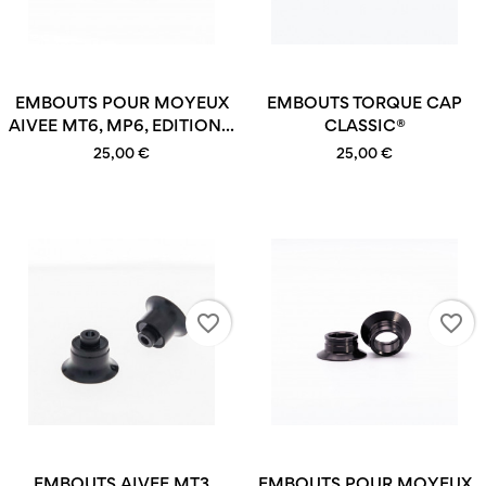
EMBOUTS POUR MOYEUX
EMBOUTS TORQUE CAP
AIVEE MT6, MP6, EDITION...
CLASSIC®
25,00 €
25,00 €
favorite_border
favorite_border
EMBOUTS AIVEE MT3
EMBOUTS POUR MOYEUX