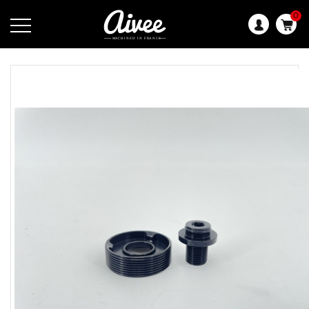
0
Langue
: