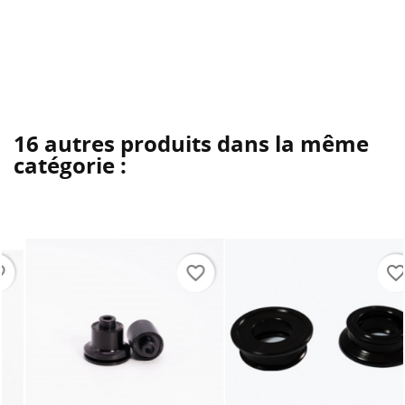
16 autres produits dans la même
catégorie :
favorite_border
favorite_border