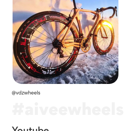
@vdzwheels
@
#aiveewheels