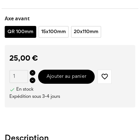
Axe avant
QR 100mm
15x100mm
20x110mm
25,00 €
favorite_border
Ajouter au panier

En stock
Expédition sous 3-4 jours
Description