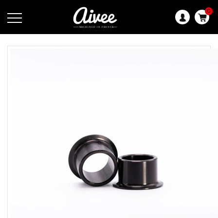
0
Langue
: