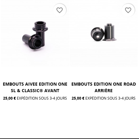
favorite_border
favorite_border
ON ONE
EMBOUTS EDITION ONE ROAD
AXE MOYEU AVANT A
ANT
ARRIÈRE
25,00 €
EXPÉDITION SOUS 3-
4 JOURS
25,00 €
EXPÉDITION SOUS 3-4 JOURS