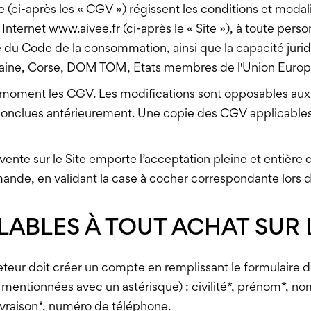
 (ci-après les « CGV ») régissent les conditions et moda
e Internet
www.aivee.fr
(ci-après le « Site »), à toute pers
 du Code de la consommation, ainsi que la capacité juridiq
aine, Corse, DOM TOM, Etats membres de l'Union Europée
ut moment les CGV. Les modifications sont opposables aux
 conclues antérieurement. Une copie des CGV applicables
nte sur le Site emporte l’acceptation pleine et entière 
nde, en validant la case à cocher correspondante lors 
LABLES À TOUT ACHAT SUR L
cheteur doit créer un compte en remplissant le formulaire
 mentionnées avec un astérisque) : civilité*, prénom*, nom
ivraison*, numéro de téléphone.