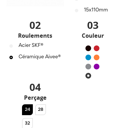
15x110mm
02
03
Roulements
Couleur
Acier SKF®
Noir
Rouge
Céramique Aivee®
Bleu
Orange
Silver
Violet
Noir
mat
04
Perçage
24
28
32