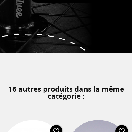
16 autres produits dans la même
catégorie :
favorite_border
favorite_border