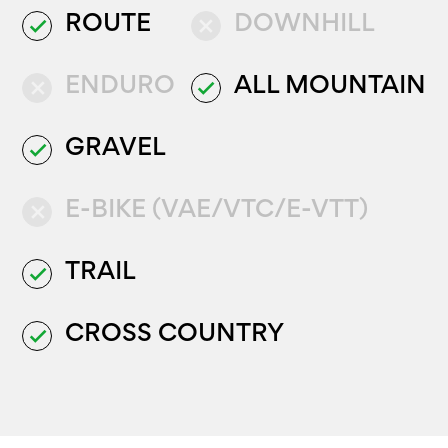
ROUTE
DOWNHILL
done
close
ENDURO
ALL MOUNTAIN
close
done
GRAVEL
done
E-BIKE (VAE/VTC/E-VTT)
close
TRAIL
done
CROSS COUNTRY
done