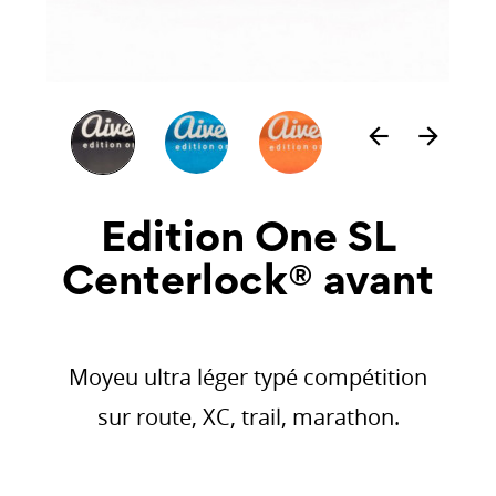
arrow_back
arrow_forward
Edition One SL
Centerlock® avant
Moyeu ultra léger typé compétition
sur route, XC, trail, marathon.