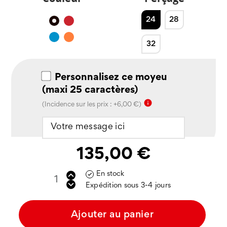
24
28
Noir
Rouge
Bleu
Orange
32
Personnalisez ce moyeu
(maxi 25 caractères)
info
(Incidence sur les prix : +6,00 €)
135,00 €
En stock

Expédition sous 3-4 jours
Ajouter au panier