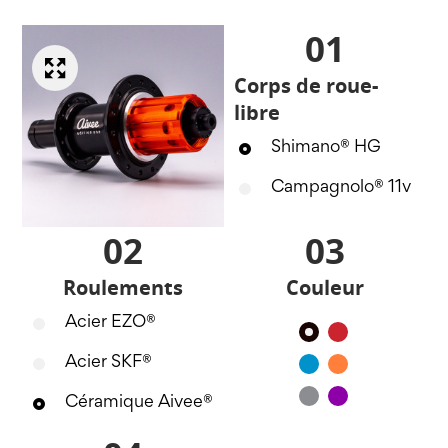
01
Corps de roue-
libre
Shimano® HG
Campagnolo® 11v
02
03
Roulements
Couleur
Acier EZO®
Noir
Rouge
Acier SKF®
Bleu
Orange
Silver
Violet
Céramique Aivee®