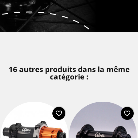
16 autres produits dans la même
catégorie :
favorite_border
favorite_border