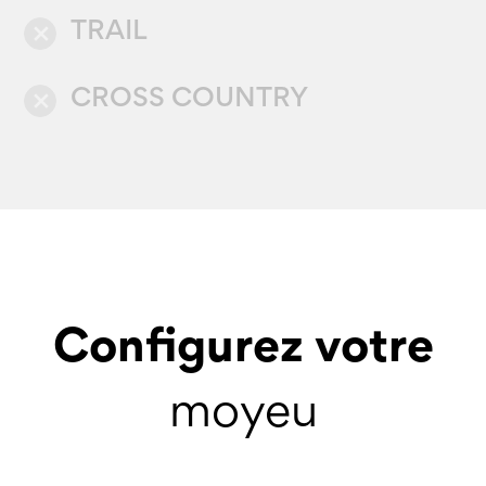
TRAIL
close
CROSS COUNTRY
close
Configurez votre
moyeu