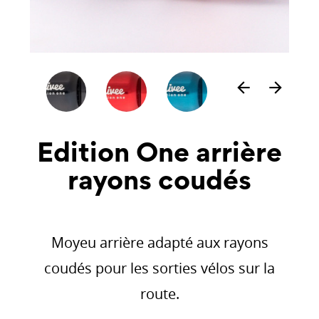
arrow_back
arrow_forward
Edition One arrière
rayons coudés
Moyeu arrière adapté aux rayons
coudés pour les sorties vélos sur la
route.