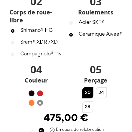
02
03
Corps de roue-
Roulements
libre
Acier SKF®
Shimano® HG
Céramique Aivee®
Sram® XDR /XD
Campagnolo® 11v
04
05
Couleur
Perçage
20
24
Noir
Rouge
Orange
Silver
28
475,00 €
En cours de refabrication
