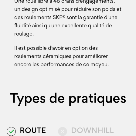
Une roue libre à 48 crans d'engagements,
un design optimisé pour réduire son poids et
des roulements SKF® sont la garantie d'une
fluidité ainsi qu'une excellente qualité de
roulage.
Il est possible d'avoir en option des
roulements céramiques pour améliorer
encore les performances de ce moyeu.
Types de pratiques
ROUTE
DOWNHILL
done
close