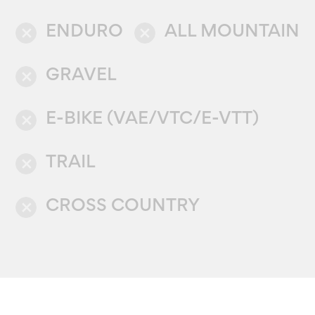
ENDURO
ALL MOUNTAIN
close
close
GRAVEL
close
E-BIKE (VAE/VTC/E-VTT)
close
TRAIL
close
CROSS COUNTRY
close