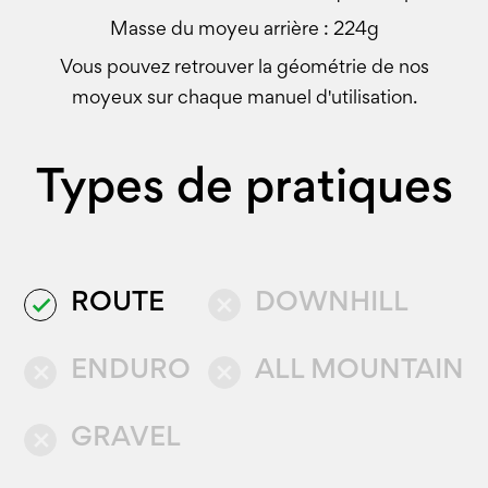
Masse du moyeu arrière : 224g
Vous pouvez retrouver la géométrie de nos
moyeux sur chaque manuel d'utilisation.
Types de pratiques
ROUTE
DOWNHILL
done
close
ENDURO
ALL MOUNTAIN
close
close
GRAVEL
close