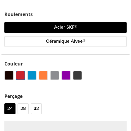
Roulements
Acier SKF®
Céramique Aivee®
Couleur
Noir
Rouge
Bleu
Orange
Silver
Violet
Noir
mat
Perçage
24
28
32