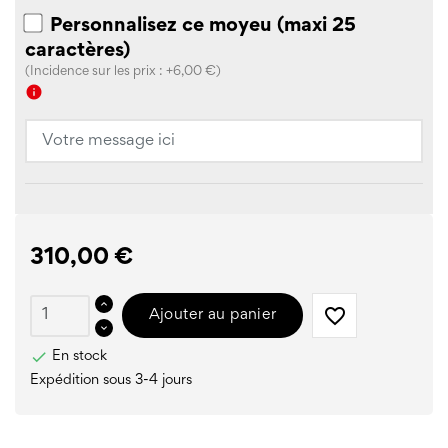
Personnalisez ce moyeu (maxi 25
caractères)
(Incidence sur les prix : +6,00 €)
info
310,00 €
favorite_border
Ajouter au panier

En stock
Expédition sous 3-4 jours