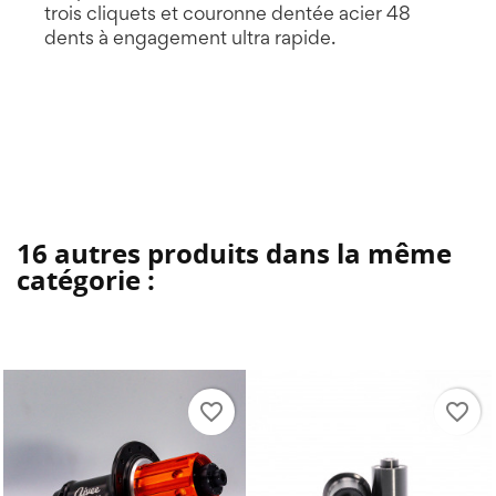
trois cliquets et couronne dentée acier 48
dents à engagement ultra rapide.
16 autres produits dans la même
catégorie :
favorite_border
favorite_border