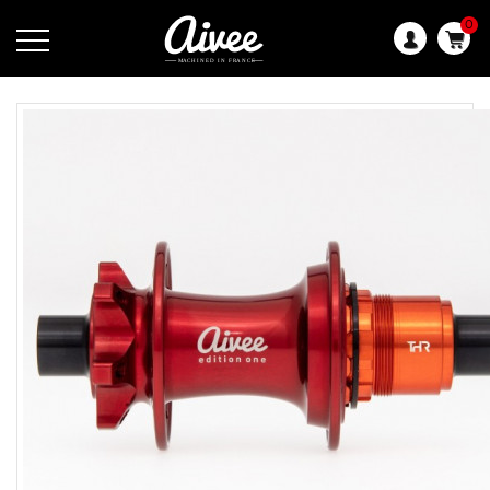
0
Langue
: