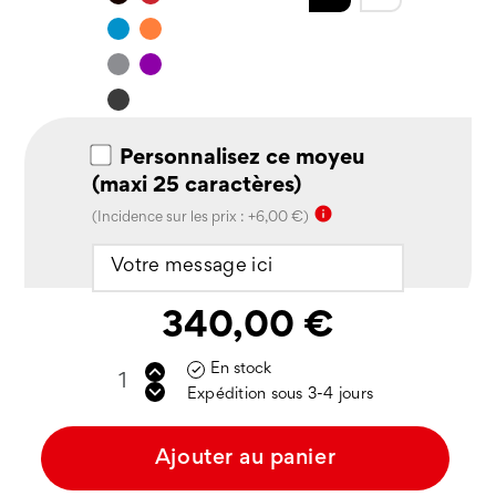
Bleu
Orange
Silver
Violet
Noir
mat
Personnalisez ce moyeu
(maxi 25 caractères)
info
(Incidence sur les prix : +6,00 €)
340,00 €
En stock

Expédition sous 3-4 jours
Ajouter au panier