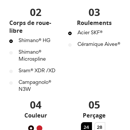
02
03
Corps de roue-
Roulements
libre
Acier SKF®
Shimano® HG
Céramique Aivee®
Shimano®
Microspline
Sram® XDR /XD
Campagnolo®
N3W
04
05
Couleur
Perçage
24
28
Noir
Rouge