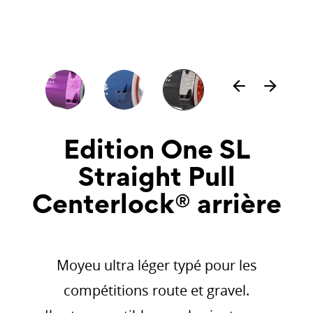
arrow_back
arrow_forward
Edition One SL
Straight Pull
Centerlock® arrière
Moyeu ultra léger typé pour les
compétitions route et gravel.