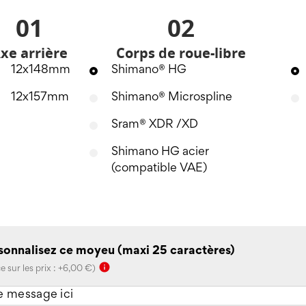
01
02
xe arrière
Corps de roue-libre
12x148mm
Shimano® HG
12x157mm
Shimano® Microspline
Sram® XDR /XD
Shimano HG acier
(compatible VAE)
sonnalisez ce moyeu (maxi 25 caractères)
info
e sur les prix : +6,00 €)