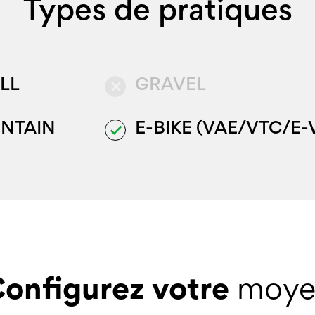
Types de pratiques
LL
GRAVEL
close
NTAIN
E-BIKE (VAE/VTC/E-
done
onfigurez votre
moye