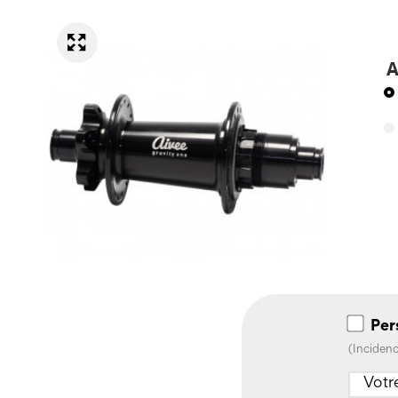
A
Per
(Incidenc