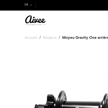
FR
Accueil
Moyeux
Moyeu Gravity One arrièr