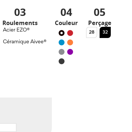
03
04
05
Roulements
Couleur
Perçage
Acier EZO®
28
32
Noir
Rouge
Céramique Aivee®
Bleu
Orange
Silver
Violet
Noir
mat