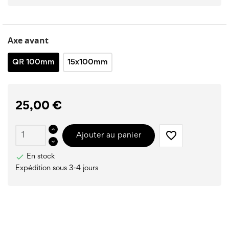
Axe avant
QR 100mm
15x100mm
25,00 €
favorite_border
Ajouter au panier

En stock
Expédition sous 3-4 jours