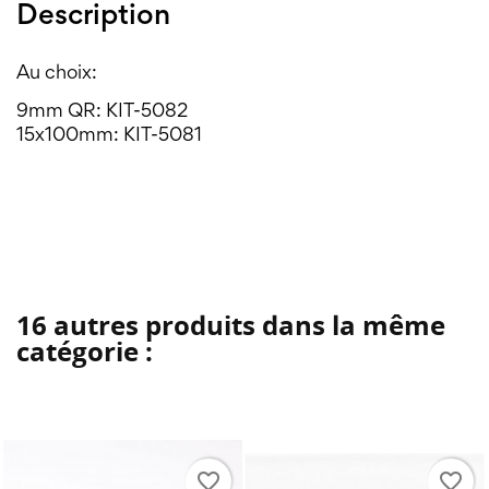
Description
Au choix:
9mm QR: KIT-5082
15x100mm: KIT-5081
16 autres produits dans la même
catégorie :
favorite_border
favorite_border