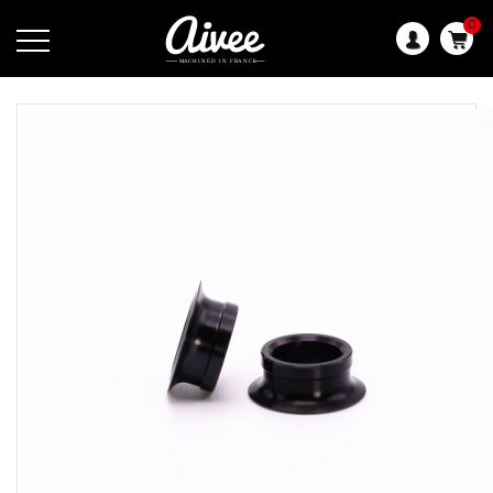
0
Langue
: