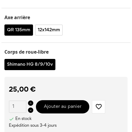
Axe arrière
QR 135mm
12x142mm
Corps de roue-libre
Shimano HG 8/9/10v
25,00 €
favorite_border
Ajouter au panier

En stock
Expédition sous 3-4 jours