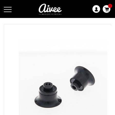
0
Langue
: