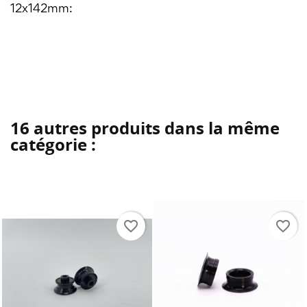
12x142mm:
16 autres produits dans la même
catégorie :
favorite_border
favorite_border