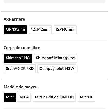
Axe arrière
QR 135mm
12x142mm
12x148mm
Corps de roue-libre
Shimano® HG
Shimano® Microspline
Sram® XDR /XD
Campagnolo® N3W
Modèle de moyeu
MP2
MP4
MP6/ Edition One HD
MP2CL