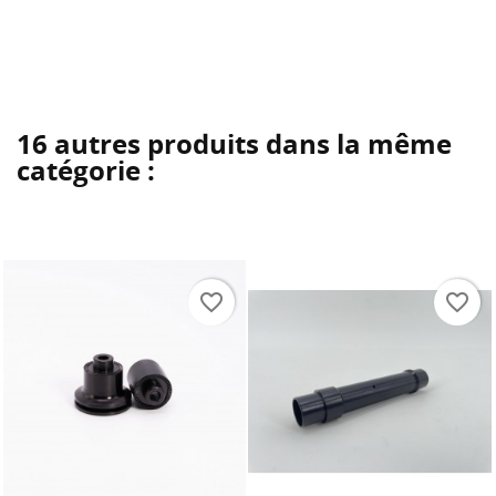
16 autres produits dans la même
catégorie :
favorite_border
favorite_border