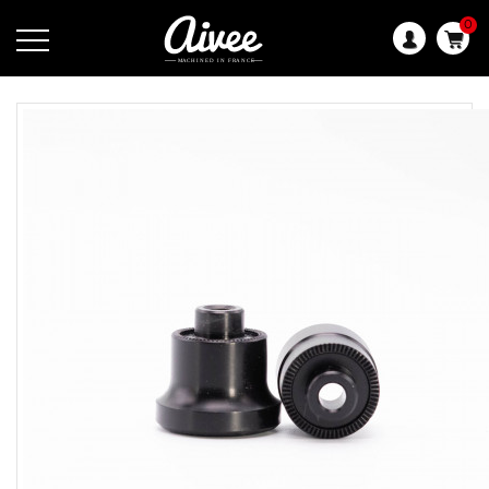
0
Langue
: