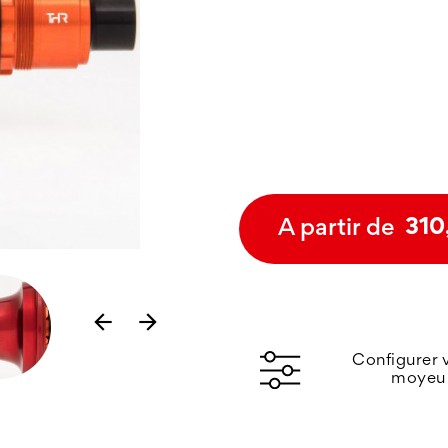
A partir de
310
arrow_back
arrow_forward
Configurer 
moyeu