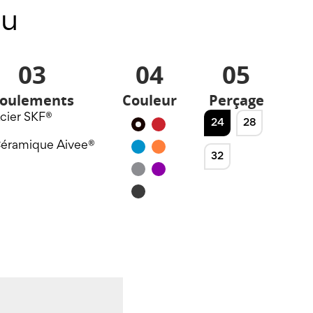
u
03
04
05
oulements
Couleur
Perçage
cier SKF®
24
28
Noir
Rouge
éramique Aivee®
Bleu
Orange
32
Silver
Violet
Noir
mat