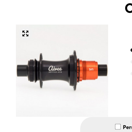
C
Per