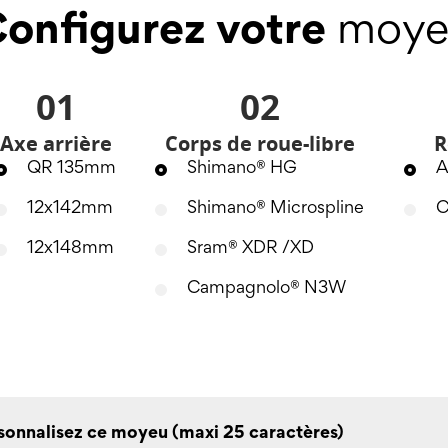
onfigurez votre
moye
01
02
Axe arrière
Corps de roue-libre
R
QR 135mm
Shimano® HG
A
12x142mm
Shimano® Microspline
C
12x148mm
Sram® XDR /XD
Campagnolo® N3W
sonnalisez ce moyeu (maxi 25 caractères)