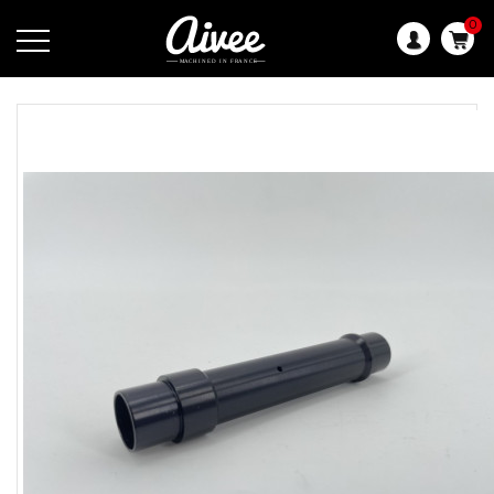
0
Langue
: