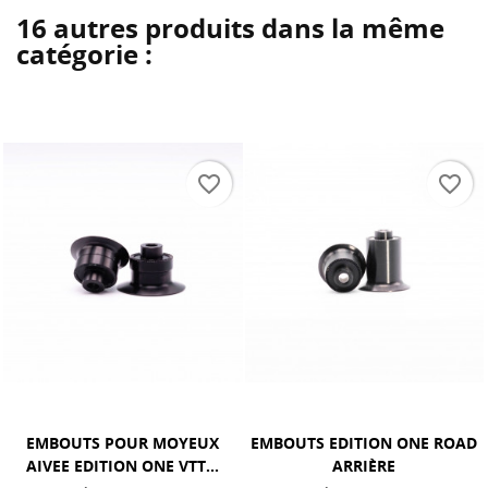
16 autres produits dans la même
catégorie :
favorite_border
favorite_border
EMBOUTS EDITION ONE ROAD
EMBOUTS POUR MOYEU
ARRIÈRE
AIVEE SR5 ARRIÈRE