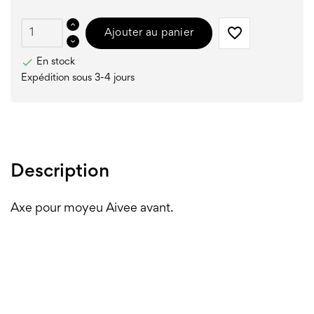
favorite_border
Ajouter au panier

En stock
Expédition sous 3-4 jours
Description
Axe pour moyeu Aivee avant.