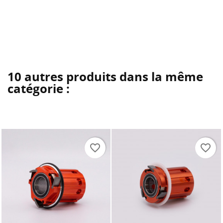
10 autres produits dans la même
catégorie :
favorite_border
favorite_border