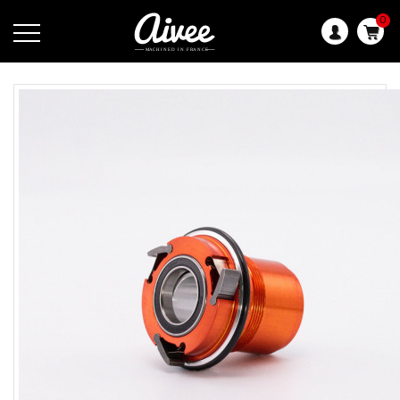
0
Langue
: