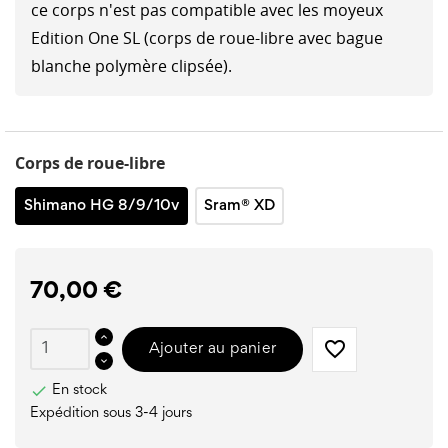
ce corps n'est pas compatible avec les moyeux
Edition One SL (corps de roue-libre avec bague
blanche polymère clipsée).
Corps de roue-libre
Shimano HG 8/9/10v
Sram® XD
70,00 €
favorite_border
Ajouter au panier

En stock
Expédition sous 3-4 jours